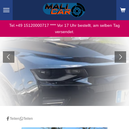
Zum
Hauptinhalt
springen
Tel.+49 15120000717 **** Vor 17 Uhr bestellt, am selben Tag
versendet.
Teilen
Teilen