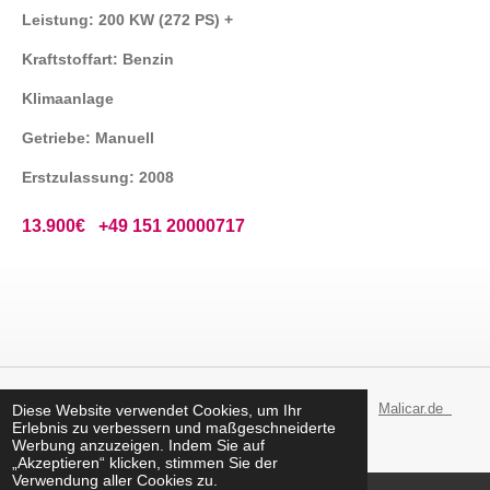
Leistung: 200 KW (272 PS) +
Kraftstoffart: Benzin
Klimaanlage
Getriebe: Manuell
Erstzulassung: 2008
13.900€ +49 151 20000717
© 2023 Malicom Online Shop - Alles rund ums Auto..!
Malicar.de
Diese Website verwendet Cookies, um Ihr
Erlebnis zu verbessern und maßgeschneiderte
+49 15120000717
Werbung anzuzeigen. Indem Sie auf
„Akzeptieren“ klicken, stimmen Sie der
Verwendung aller Cookies zu.