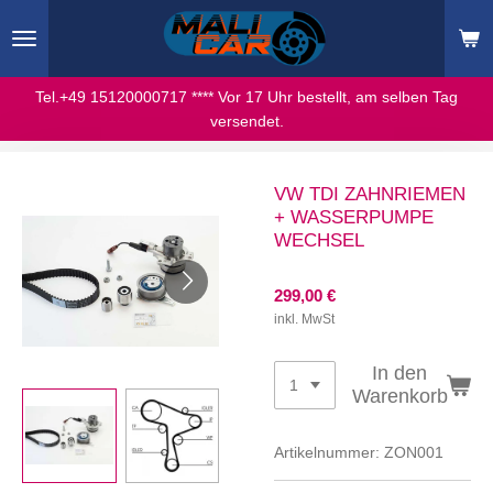
Zum
Hauptinhalt
springen
Tel.+49 15120000717 **** Vor 17 Uhr bestellt, am selben Tag
versendet.
VW TDI ZAHNRIEMEN
+ WASSERPUMPE
WECHSEL
299,00 €
inkl. MwSt
In den
Warenkorb
Artikelnummer:
ZON001