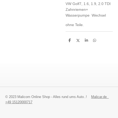
VW Golf7, 1.6, 1.9, 2.0 TDI
Zahnriemen+
Wasserpumpe Wechsel
ohne Teile.
T
T
T
T
e
e
e
e
i
i
i
i
l
l
l
l
e
e
e
e
n
n
n
n
© 2023 Malicom Online Shop - Alles rund ums Auto..!
Malicar.de
+49 15120000717